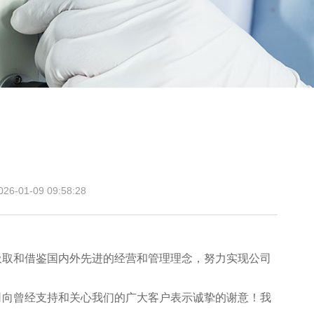
-01-09 09:58:28
取和借鉴国内外先进的经营和管理理念，努力实现公司
向曾经支持和关心我们的广大客户表示诚挚的谢意！我