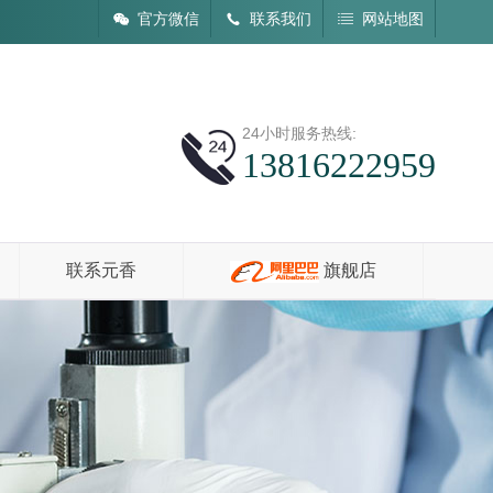
官方微信
联系我们
网站地图
24小时服务热线:
13816222959
联系元香
旗舰店