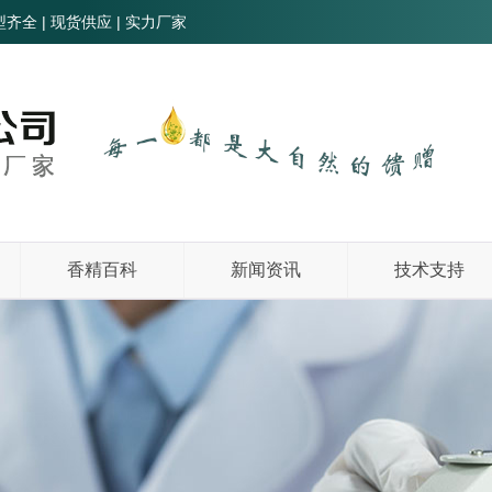
全 | 现货供应 | 实力厂家
香精百科
新闻资讯
技术支持