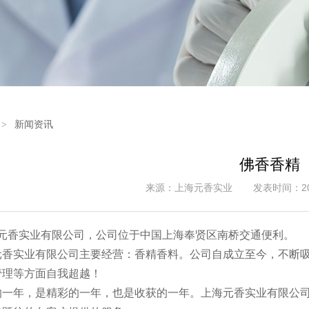
新闻资讯
佛香香精
来源：上海元香实业
发表时间：2026
元香实业有限公司，公司位于中国上海奉贤区南桥交通便利。
香实业有限公司主要经营：香精香料。公司自成立至今，不断吸
管理等方面自我超越！
一年，是精彩的一年，也是收获的一年。上海元香实业有限公司