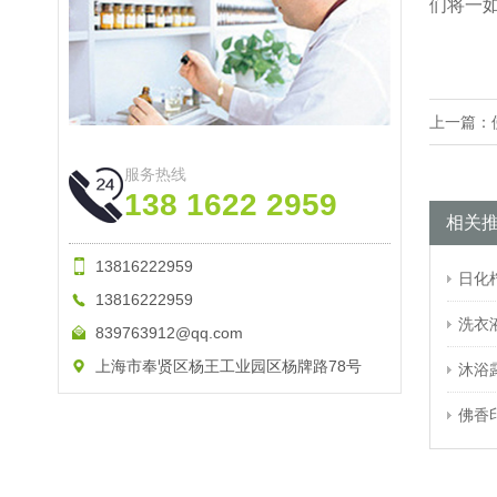
们将一
上一篇：
服务热线
138 1622 2959
相关
13816222959
日化
13816222959
洗衣
839763912@qq.com
上海市奉贤区杨王工业园区杨牌路78号
沐浴
佛香