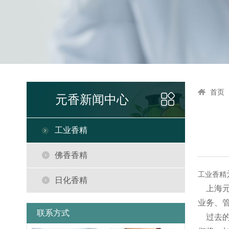
首页
元香新闻中心
工业香精
佛香香精
工业香精
日化香精
上海元
业务、
联系方式
过去的