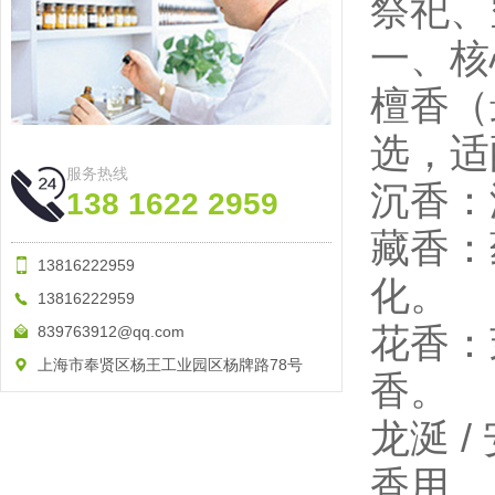
祭祀、
一、核
檀香（
选，适
服务热线
沉香：
138 1622 2959
藏香：
13816222959
化。
13816222959
花香：
839763912@qq.com
上海市奉贤区杨王工业园区杨牌路78号
香。
龙涎 
香用。