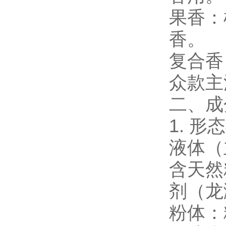
果香：
香。
复合香
众款主
二、成
1. 形
液体（
含天然精
剂（龙
粉体：