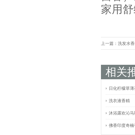
家用舒
上一篇：
洗发水香
相关
日化柠檬草薄
洗衣液香精
沐浴露欢沁马
佛香印度奇楠