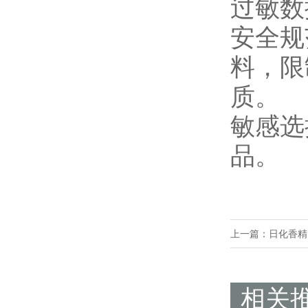
过敏数
安全规范
料，限制
质。
敏感选
品。
上一篇：
日化香精
相关