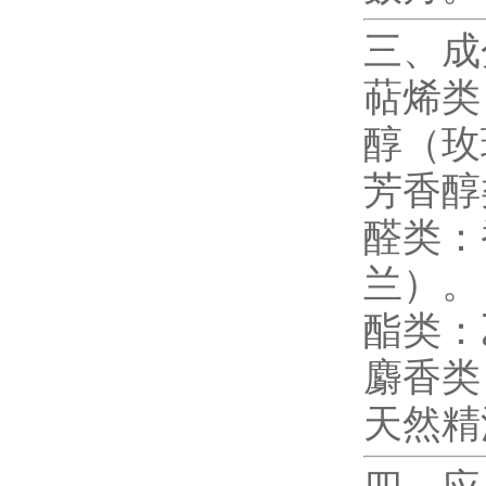
三、成
萜烯类
醇（玫
芳香醇
醛类：
兰）。
酯类：
麝香类
天然精