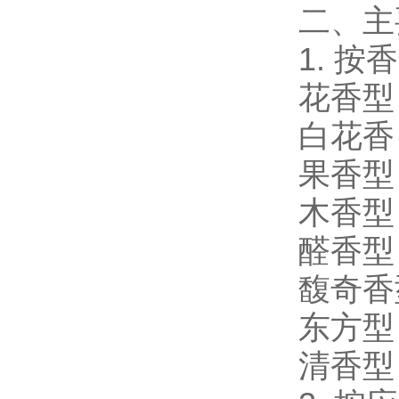
二、主
1. 
花香型
白花香
果香型
木香型
醛香型
馥奇香
东方型
清香型