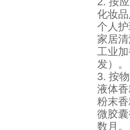
2. 按
化妆品
个人护
家居清
工业加
发）。
3. 按
液体香
粉末香
微胶囊
数月。