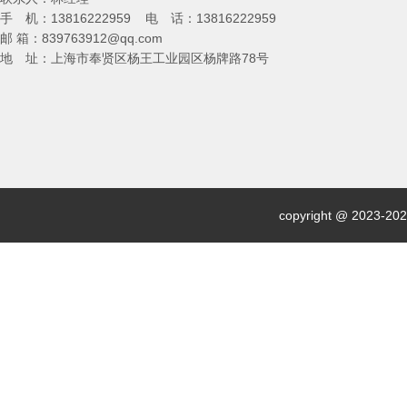
手 机：13816222959 电 话：13816222959
邮 箱：839763912@qq.com
地 址：上海市奉贤区杨王工业园区杨牌路78号
copyright @ 2023