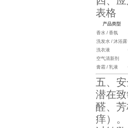
四、应
表格
产品类型
香水 / 香氛
洗发水 / 沐浴露
洗衣液
空气清新剂
膏霜 / 乳液
五、安
潜在致
醛、芳
痒）。