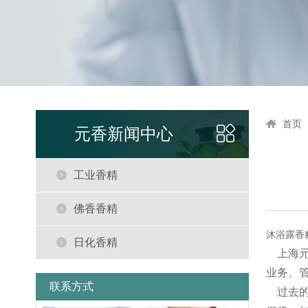
首页
元香新闻中心
工业香精
佛香香精
沐浴露香
日化香精
上海元
业务、
联系方式
过去的