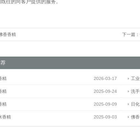
如既往的向客户提供的服务。
佛香香精
下一篇：
推荐
香精
2026-03-17
工业
香精
2025-09-24
洗手
香精
2025-09-09
日化
水香精
2025-09-03
佛香