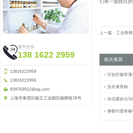
们将一如既往的
上一篇：
工业香精
服务热线
138 1622 2959
相关推荐
13816222959
日化柠檬草薄
13816222959
洗衣液香精
839763912@qq.com
上海市奉贤区杨王工业园区杨牌路78号
沐浴露欢沁马
佛香印度奇楠